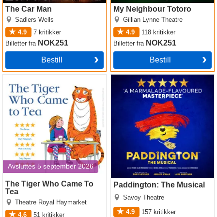
The Car Man
My Neighbour Totoro
Sadlers Wells
Gillian Lynne Theatre
4.9
7
kritikker
4.9
118
kritikker
NOK251
NOK251
Billetter
fra
Billetter
fra
Bestill
Bestill
The Tiger Who Came To Tea
Paddington: The Musical
Avsluttes 5 september 2026
The Tiger Who Came To
Paddington: The Musical
Tea
Savoy Theatre
Theatre Royal Haymarket
4.9
157
kritikker
4.6
51
kritikker