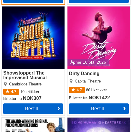
Showstopper! The Improvised
Dirty Dancing
Musical
Åpner 16 okt. 2026
Showstopper! The
Dirty Dancing
Improvised Musical
Capital Theatre
Cambridge Theatre
4.7
861
kritikker
4.7
10
kritikker
NOK1422
NOK307
Billetter
fra
Billetter
fra
Bestill
Bestill
Billy Elliot
Dark of the Moon