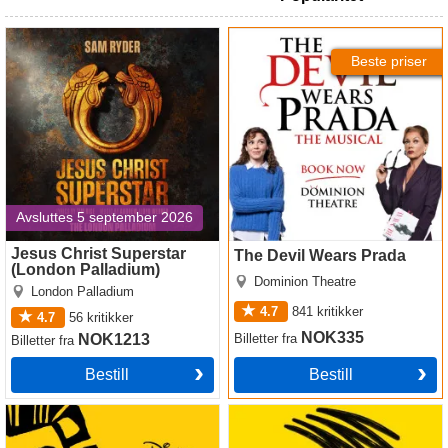
Jesus Christ Superstar
The Devil Wears Prada
(London Palladium)
Beste priser
Avsluttes 5 september 2026
Jesus Christ Superstar
The Devil Wears Prada
(London Palladium)
Dominion Theatre
London Palladium
4.7
841
kritikker
4.7
56
kritikker
NOK335
NOK1213
Billetter
fra
Billetter
fra
Bestill
Bestill
The Lion King
Operation Mincemeat