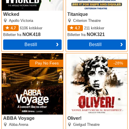
Wicked
Titanique
Apollo Victoria
Criterion Theatre
4.7
6106
kritikker
4.7
211
kritikker
NOK418
NOK321
Billetter
fra
Billetter
fra
Bestill
Bestill
ABBA Voyage
Oliver!
Pay No Fees
-28%
ABBA Voyage
Oliver!
Abba Arena
Gielgud Theatre