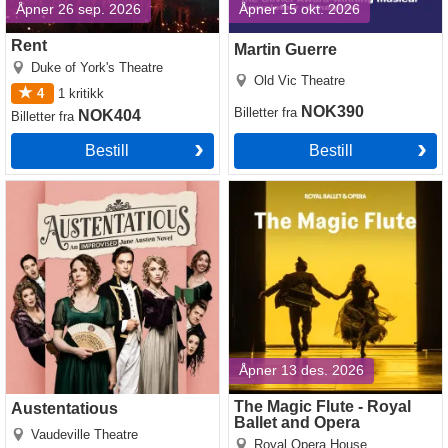
Åpner 26 sep. 2026
Åpner 15 okt. 2026
Rent
Martin Guerre
Duke of York's Theatre
Old Vic Theatre
4
1
kritikk
NOK390
Billetter
fra
NOK404
Billetter
fra
Bestill
Bestill
Austentatious
The Magic Flute - Royal
Ballet and Opera
Åpner 13 des. 2026
The Magic Flute - Royal
Austentatious
Ballet and Opera
Vaudeville Theatre
Royal Opera House