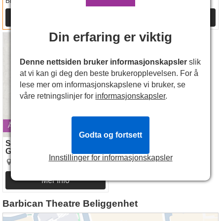
NOK348
Billetter
fra
Mer Info
Mer Info
Din erfaring er viktig
Sunday in the Park with
George
Denne nettsiden bruker informasjonskapsler
slik
at vi kan gi deg den beste brukeropplevelsen. For å
lese mer om informasjonskapslene vi bruker, se
våre retningslinjer for
informasjonskapsler
.
Åpner 15 juni 2027
Godta og fortsett
Sunday in the Park with
George
Innstillinger for informasjonskapsler
Barbican Theatre
Mer Info
Barbican Theatre Beliggenhet