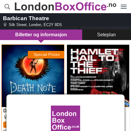
Menye
Barbican Theatre
Silk Street
,
London
,
EC2Y 8DS
Billetter og informasjon
Seteplan
Death Note The Musical
Hamlet Hail to the Thief
Special Prices
Åpner 31 okt. 2026
Death Note The Musical
Hamlet Hail to the Thief
Barbican Theatre
4.8
5
kritikker
Barbican Theatre