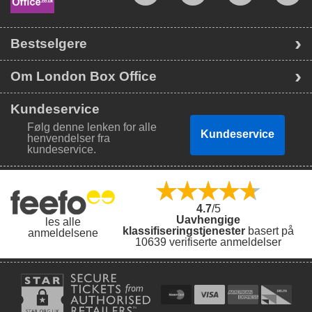
Bestill nå og gjør deg klar til å forelske deg i denne
musikalen som har fortsatt å vinne publikum over de siste
tretti årene.
Bestselgere
Om London Box Office
Kundeservice
Følg denne lenken for alle
Kundeservice
henvendelser fra
kundeservice.
4.7
/5
Uavhengige
les alle
klassifiseringstjenester
basert på
anmeldelsene
10639 verifiserte anmeldelser