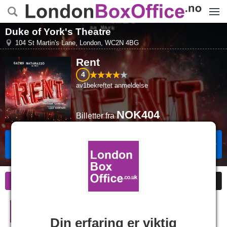
Menye
Duke of York's Theatre
104 St Martin's Lane
,
London
,
WC2N 4BG
Rent
4
av
1
bekreftet anmeldelse
NOK404
Billetter
fra
Bestill Billetter
Informasjon
Billige Billetter
Kritikker
Rent i London
Din erfaring er viktig