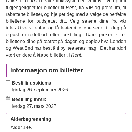
Duke of York's Theatre-bokssystemet. Vi tilbyr live og full
Boheme», som hyller den bohemske livsstilen, og den
tilgjengelighet for billetter til
Rent
, fra VIP og premium, til
styrkende duetten «Take Me or Leave Me».
rabatterte billetter, og hjelper deg med å velge de perfekte
Denne gjenopplivingen kommer med en talentfull
billettene for budsjettet ditt. Velg setene dine fra vår
stjernespekket rollebesetning, inkludert
Gaten
interaktive sitteplan og få teaterbillettene sendt til deg på
Matarazzo
, som har vunnet hjerter på Broadway og på
e-post umiddelbart etter bestilling. Bare presenter e-
skjermen, som hovedpersonen Mark Cohen.
billettene dine på teatret på dagen og opplev hva London
og West End har best å tilby: teaterets magi. Det har aldri
Hva handler
Rent
om?
vært enklere å kjøpe billetter til
Rent
.
Med en bok, musikk og tekst av
Jonathan Larson
følger
Informasjon om billetter
«
Rent
»
en gruppe fattige unge bohemer som bor i
Manhattans East Village. De navigerer mellom kjærlighet
Bestillingsskjema:
og tap, prøver å lykkes som kunstnere samtidig som de
lørdag 26. september 2026
sliter med fattigdommens realiteter og lever med den
usynlige, uunngåelige trusselen fra hiv/aids. Den er løst
Bestilling inntil:
basert på Puccinis klassiske opera,
La Boheme
, og
lørdag 27. mars 2027
inneholder uforglemmelige sanger som «Rent», «La Vie
Boheme», «Take Me or Leave Me» og «Seasons of
Alderbegrensning
Love».
Rent
er et av de mest elskede teaterstykkene
Alder 14+.
gjennom tidene, kjent for å gjenopplive en kjærlighet til