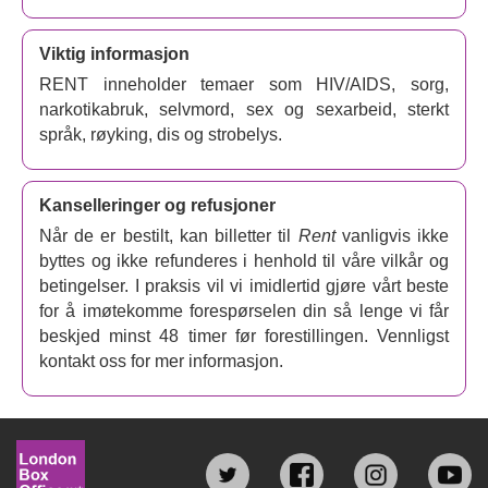
musikalsk teater blant unge mennesker og for sin
banebrytende skildring av mennesker med hiv/aids.
Viktig informasjon
Med fire Tony-priser, seks Drama Desk-priser og en
RENT inneholder temaer som HIV/AIDS, sorg,
Pulitzerpris for drama i bagagen, gikk
Rent
på Broadway
narkotikabruk, selvmord, sex og sexarbeid, sterkt
i 12 år og hadde West End-premiere i 1998. Denne nye
språk, røyking, dis og strobelys.
produksjonen er regissert av WhatsOnStage- og Olivier-
prisvinneren
Luke Sheppard
, som tidligere iscenesatte
Kanselleringer og refusjoner
en gjenoppliving av Rent på Hope Mill Theatre i 2020 og
2021, som danner inspirasjonen bak denne
Når de er bestilt, kan billetter til
Rent
vanligvis ikke
gjenopplivingen i 2026.
Gaten Matarazzo
(
Stranger
byttes og ikke refunderes i henhold til våre vilkår og
Things
) skal spille Mark Cohen, en sliter filmskaper som
betingelser. I praksis vil vi imidlertid gjøre vårt beste
er den sentrale fortelleren i musikalen. Med en
for å imøtekomme forespørselen din så lenge vi får
hjerteskjærende historie og karakterer du vil forelske deg
beskjed minst 48 timer før forestillingen. Vennligst
i, er
Rent
en emosjonell og kraftfull utforskning av liv,
kontakt oss for mer informasjon.
kjærlighet og motstandskraft med et transformerende
budskap om å leve tro mot seg selv og et kulturelt
allestedsnærværende lydspor som blander rock, pop,
R&B og Broadway-melodier.