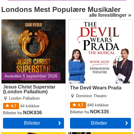
Londons
Mest Populære Musikaler
alle forestillinger
Jesus Christ Superstar
The Devil Wears Prada
(London Palladium)
Avsluttes 5 september 2026
Jesus Christ Superstar
The Devil Wears Prada
(London Palladium)
Dominion Theatre
London Palladium
4.7
849
kritikker
4.7
64
kritikker
NOK335
Billetter
fra
NOK836
Billetter
fra
Billetter
Billetter