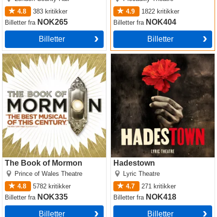
4.8
383
kritikker
4.9
1822
kritikker
NOK265
NOK404
Billetter
fra
Billetter
fra
Billetter
Billetter
The Book of Mormon
Hadestown
The Book of Mormon
Hadestown
Prince of Wales Theatre
Lyric Theatre
4.8
5782
kritikker
4.7
271
kritikker
NOK335
NOK418
Billetter
fra
Billetter
fra
Billetter
Billetter