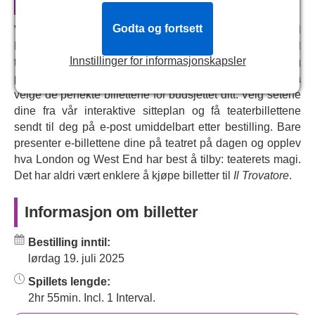
overflaten. Mens historien utfolder seg, avslører Manricos
mor Azucena en mørk hemmelighet som fører til en
Godta og fortsett
Vårt sentrale reservasjonssystem kobler deg direkte til
tragisk finale, der feilaktig identitet og hevn resulterer i
Royal Opera House-bokssystemet. Vi tilbyr live og full
ødeleggende konsekvenser for alle.
Innstillinger for informasjonskapsler
tilgjengelighet for billetter til
Il Trovatore
, fra VIP og
premium, til rabatterte billetter, og hjelper deg med å
Il Trovatore
rollebesetning og kreativt
velge de perfekte billettene for budsjettet ditt. Velg setene
team
dine fra vår interaktive sitteplan og få teaterbillettene
Rollelisten inkluderer
Michael Fabiano
,
Rachel Willis-
sendt til deg på e-post umiddelbart etter bestilling. Bare
Sørensen
,
Aleksei Isaev
,
Agnieszka Rehlis
,
Riccardo
presenter e-billettene dine på teatret på dagen og opplev
Fassi
og
Blaise Malaba
. Rollelisten til denne
hva London og West End har best å tilby: teaterets magi.
produksjonen kan variere avhengig av fremføringsdatoen.
Det har aldri vært enklere å kjøpe billetter til
Il Trovatore
.
Med musikk av
Giuseppe Verdi
, inkluderer det kreative
Informasjon om billetter
teamet librettoen
Salvadore Cammarano
, designeren
Annemarie Woods
, lysdesigneren
Franck Evin
,
Bestilling inntil:
dramaturgen
Beate Breidenbach
og koreografen
Emma
lørdag 19. juli 2025
Woods
.
Spillets lengde:
2hr 55min. Incl. 1 Interval.