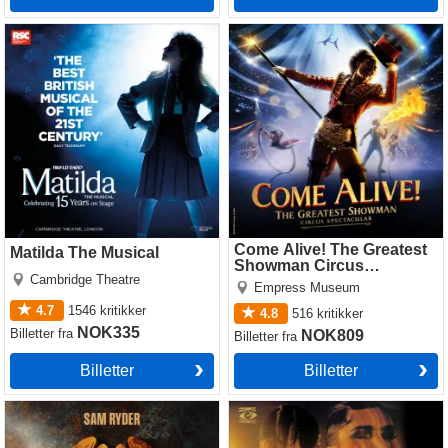
Matilda The Musical
Come Alive! The Greatest
Showman Circus Spectacular
Come Alive! The Greatest
Matilda The Musical
Showman Circus
Cambridge Theatre
Spectacular
Empress Museum
4.7
1546
kritikker
4.8
516
kritikker
NOK335
Billetter
fra
NOK809
Billetter
fra
Billetter
Billetter
Jesus Christ Superstar
Cabaret
(Theatre Royal Drury Lane)