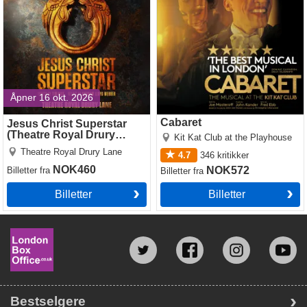
Åpner 16 okt. 2026
Cabaret
Jesus Christ Superstar
(Theatre Royal Drury
Kit Kat Club at the Playhouse
Lane)
Theatre Royal Drury Lane
4.7
346
kritikker
NOK460
NOK572
Billetter
fra
Billetter
fra
Billetter
Billetter
Bestselgere