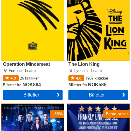
Operation Mincemeat
The Lion King
Operation Mincemeat
The Lion King
Fortune Theatre
Lyceum Theatre
4.9
26
kritikker
4.8
7987
kritikker
NOK864
NOK585
Billetter
fra
Billetter
fra
Billetter
Billetter
Now You See Me
Sinatra the Musical
-38%
Beste priser