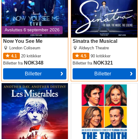
Avsluttes 6 september 2026
Now You See Me
Sinatra the Musical
London Coliseum
Aldwych Theatre
4.1
20
kritikker
4.5
90
kritikker
NOK348
NOK321
Billetter
fra
Billetter
fra
Billetter
Billetter
Les Miserables
The Truth