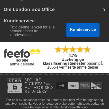
Om London Box Office
Kundeservice
Følg denne lenken for alle
Kundeservice
henvendelser fra
kundeservice.
4.7
/5
Uavhengige
les alle
klassifiseringstjenester
basert på
anmeldelsene
10654 verifiserte anmeldelser
Din bruk av londonboxoffice.no kommer innunder våre betingelser og
privatvernspolitikk. Ved å fortsette og bruke dette nettstedet godtar du
disse betingelsene.
© 2026 londonboxoffice.no