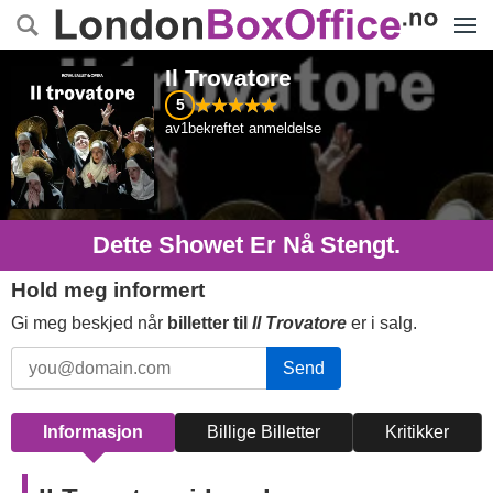
Menye
Il Trovatore
5
av
1
bekreftet anmeldelse
Dette Showet Er Nå Stengt.
Hold meg informert
Gi meg beskjed når
billetter til
Il Trovatore
er i salg.
Send
Informasjon
Billige Billetter
Kritikker