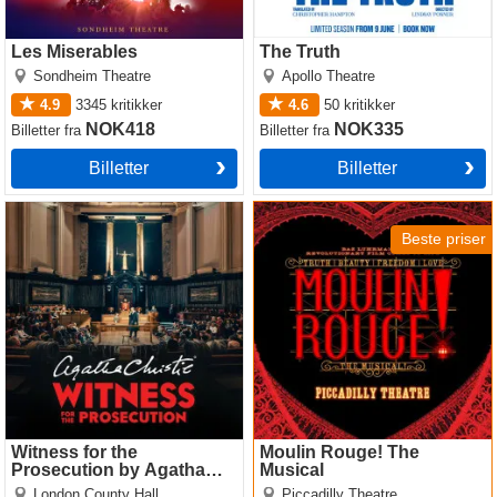
Les Miserables
The Truth
Sondheim Theatre
Apollo Theatre
4.9
3345
kritikker
4.6
50
kritikker
NOK418
NOK335
Billetter
fra
Billetter
fra
Billetter
Billetter
Witness for the Prosecution
Moulin Rouge! The Musical
by Agatha Christie
Beste priser
Witness for the
Moulin Rouge! The
Prosecution by Agatha
Musical
Christie
London County Hall
Piccadilly Theatre