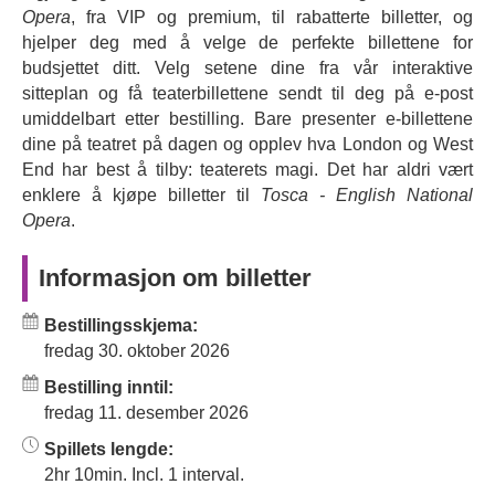
«E lucevan le stelle, d'arte» (Med stjernene som skinner
Opera
, fra VIP og premium, til rabatterte billetter, og
sterkt), er den ikoniske musikken et fantastisk
hjelper deg med å velge de perfekte billettene for
akkompagnement til en fartsfylt og nervepirrende historie
budsjettet ditt. Velg setene dine fra vår interaktive
om å trosse undertrykkelse. Den internasjonalt anerkjente
sitteplan og få teaterbillettene sendt til deg på e-post
Grammy-vinneren
Axelle Fanyo
debuterer i ENO som
umiddelbart etter bestilling. Bare presenter e-billettene
Tosca, med sin elsker Cavaradossi spilt av tenoren
dine på teatret på dagen og opplev hva London og West
Chaz'men Williams-Ali
og den sadistiske politisjefen
End har best å tilby: teaterets magi. Det har aldri vært
Scarpia spilt av
Christopher Purves
og senere
Craig
enklere å kjøpe billetter til
Tosca - English National
Colclough
.
Opera
.
Puccinis
Tosca
er en av verdens mest oppførte operaer –
Informasjon om billetter
her er din sjanse til å oppleve den slik du aldri har sett
den før.
Bestillingsskjema:
fredag 30. oktober 2026
Bestilling inntil:
fredag 11. desember 2026
Spillets lengde:
2hr 10min. Incl. 1 interval.