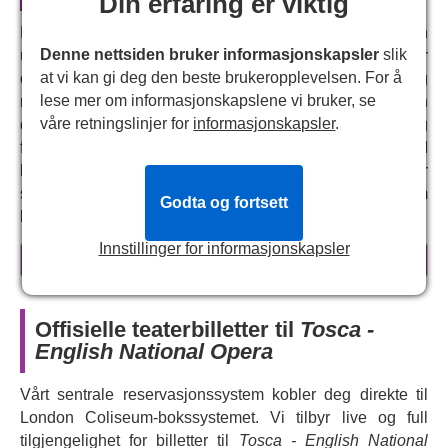
Din erfaring er viktig
Puccinis klassiske opera flyttes til en konsertsal i en
Denne nettsiden bruker informasjonskapsler
slik
uidentifisert europeisk stat herjet av borgerkrig, hvor
at vi kan gi deg den beste brukeropplevelsen. For å
operasangerinnen Floria Tosca planlegger et hemmelig
lese mer om informasjonskapslene vi bruker, se
møte med sin elsker, maleren Mario Cavaradossi. Men
våre retningslinjer for
informasjonskapsler
.
den korrupte politisjefen Scarpi er like etter dem og
forvandler musikkens sted til et sted for frykt og vold. I
løpet av en enkelt natt blir Tosca tvunget til å kjempe for
sin kjærlighet, sin ære og sitt liv, i en gripende historie om
Godta og fortsett
kjærlighetens og kunstens varige kraft til å trosse tyranni.
Innstillinger for informasjonskapsler
Etter suksessen med «
Dead Man Walking
» i 2025,
les mer
gjenskaper ENOs kunstneriske leder
Annilese
Miskimmon
Puccinis tidløse opera i en moderne setting,
og utforsker kunsten å være motstandsdyktig og
Offisielle teaterbilletter til
Tosca -
kjærlighet i møte med politisk sensur. Opplev denne
English National Opera
spennende operaen i et helt nytt lys i denne gripende nye
produksjonen som føles presserende relevant for den
Vårt sentrale reservasjonssystem kobler deg direkte til
moderne tidsalder. Med noen av Puccinis mest berømte
London Coliseum-bokssystemet. Vi tilbyr live og full
arier, inkludert «Vissi d'arte» (Kjærlighet og musikk) og
tilgjengelighet for billetter til
Tosca - English National