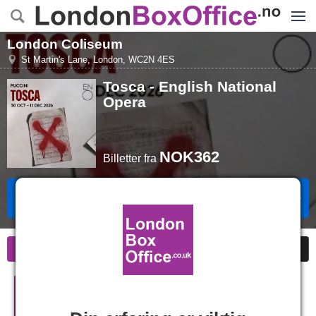
Menye
London Coliseum
St Martin's Lane
,
London
,
WC2N 4ES
Tosca - English National
Opera
NOK362
Billetter
fra
Bestill Billetter
Informasjon
Billige Billetter
Tosca - English National Opera i
London