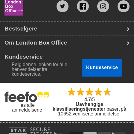
Bestselgere
Om London Box Office
Kundeservice
Følg denne lenken for alle
Kundeservice
henvendelser fra
kundeservice.
4.7
/5
Uavhengige
les alle
klassifiseringstjenester
basert på
anmeldelsene
10652 verifiserte anmeldelser