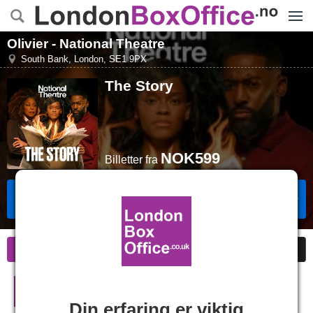
Menye
Olivier - National Theatre
South Bank
,
London
,
SE1 9PX
The Story
NOK599
Billetter
fra
Bestill Billetter
Informasjon
Billige Billetter
The Story i London
Din erfaring er viktig