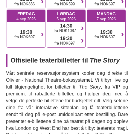
Variety roste dette nye stykket som «
smart, elegant og
fra NOK836
fra NOK599
fra NOK697
fengslende
», og var inspirert av sagaen om Janet Cooke,
FREDAG
LØRDAG
MANDAG
en Washington Post-reporter som vant en Pulitzer-pris for
4 sep 2026
5 sep 2026
7 sep 2026
en sensasjonell historie som viste seg å være fiksjon.
14:30
«
The Story
» er en brutal og skarp utforskning av rase og
fra NOK1087
19:30
19:30
fra NOK697
fra NOK697
media, de skiftende grensene mellom virkelighet og
19:30
fra NOK697
fiksjon, og sannhetens unnvikende natur.
Ikke gå glipp av den britiske premieren på dette rosende
Offisielle teaterbilletter til
The Story
og spennende og smarte dramaet.
Vårt sentrale reservasjonssystem kobler deg direkte til
Olivier - National Theatre-bokssystemet. Vi tilbyr live og
full tilgjengelighet for billetter til
The Story
, fra VIP og
premium, til rabatterte billetter, og hjelper deg med å
velge de perfekte billettene for budsjettet ditt. Velg setene
dine fra vår interaktive sitteplan og få teaterbillettene
sendt til deg på e-post umiddelbart etter bestilling. Bare
presenter e-billettene dine på teatret på dagen og opplev
hva London og West End har best å tilby: teaterets magi.