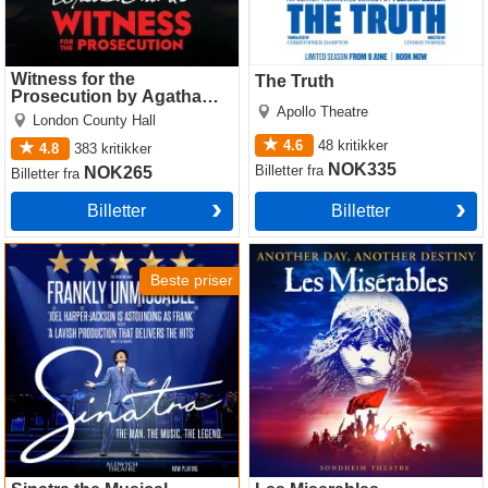
Witness for the
The Truth
Prosecution by Agatha
Apollo Theatre
Christie
London County Hall
4.6
48
kritikker
4.8
383
kritikker
NOK335
Billetter
fra
NOK265
Billetter
fra
Billetter
Billetter
Sinatra the Musical
Les Miserables
Beste priser