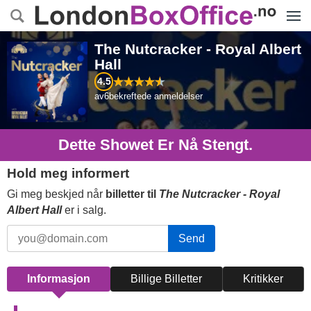
Menye
The Nutcracker - Royal Albert
Hall
4.5
av
6
bekreftede anmeldelser
Dette Showet Er Nå Stengt.
Hold meg informert
Gi meg beskjed når
billetter til
The Nutcracker - Royal
Albert Hall
er i salg.
Send
Informasjon
Billige Billetter
Kritikker