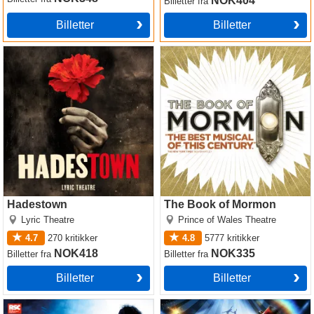
NOK404
Billetter
fra
Billetter
Billetter
Hadestown
The Book of Mormon
Hadestown
The Book of Mormon
Lyric Theatre
Prince of Wales Theatre
4.7
270
kritikker
4.8
5777
kritikker
NOK418
NOK335
Billetter
fra
Billetter
fra
Billetter
Billetter
Matilda The Musical
Come Alive! The Greatest