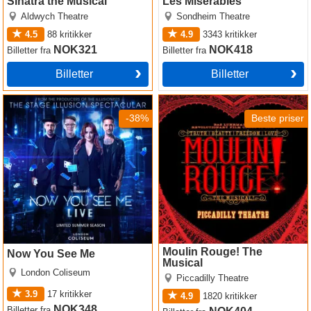
Sinatra the Musical
Les Miserables
Aldwych Theatre
Sondheim Theatre
4.5
88
kritikker
4.9
3343
kritikker
NOK321
NOK418
Billetter
fra
Billetter
fra
Billetter
Billetter
Now You See Me
Moulin Rouge! The Musical
-38%
Beste priser
Moulin Rouge! The
Now You See Me
Musical
London Coliseum
Piccadilly Theatre
3.9
17
kritikker
4.9
1820
kritikker
NOK348
Billetter
fra