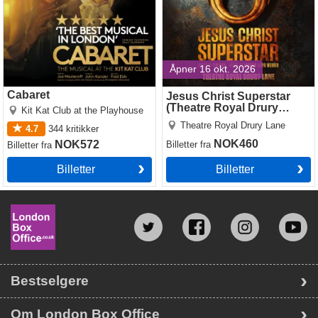
Åpner 16 okt. 2026
Cabaret
Jesus Christ Superstar
(Theatre Royal Drury
Kit Kat Club at the Playhouse
Lane)
Theatre Royal Drury Lane
4.7
344
kritikker
NOK460
NOK572
Billetter
fra
Billetter
fra
Billetter
Billetter
Bestselgere
Om London Box Office