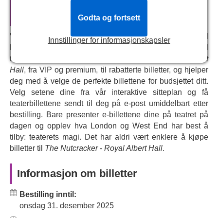
Offisielle teaterbilletter til
The
Nutcracker - Royal Albert Hall
Opplev julens sanne magi, når Claras leker kommer til
Godta og fortsett
live ved midnatt. Reis gjennom et fantastisk vinterland
Vårt sentrale reservasjonssystem kobler deg direkte til
med dansende snøfnugg til Sukkerplommefeens rike.
Innstillinger for informasjonskapsler
Royal Albert Hall-bokssystemet. Vi tilbyr live og full
tilgjengelighet for billetter til
The Nutcracker - Royal Albert
Hall
, fra VIP og premium, til rabatterte billetter, og hjelper
deg med å velge de perfekte billettene for budsjettet ditt.
Velg setene dine fra vår interaktive sitteplan og få
teaterbillettene sendt til deg på e-post umiddelbart etter
bestilling. Bare presenter e-billettene dine på teatret på
dagen og opplev hva London og West End har best å
tilby: teaterets magi. Det har aldri vært enklere å kjøpe
billetter til
The Nutcracker - Royal Albert Hall
.
Informasjon om billetter
Bestilling inntil:
onsdag 31. desember 2025