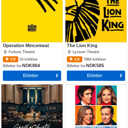
Operation Mincemeat
The Lion King
Fortune Theatre
Lyceum Theatre
4.9
24
kritikker
4.8
7984
kritikker
NOK864
NOK585
Billetter
fra
Billetter
fra
Billetter
Billetter
Witness for the Prosecution
The Truth
by Agatha Christie