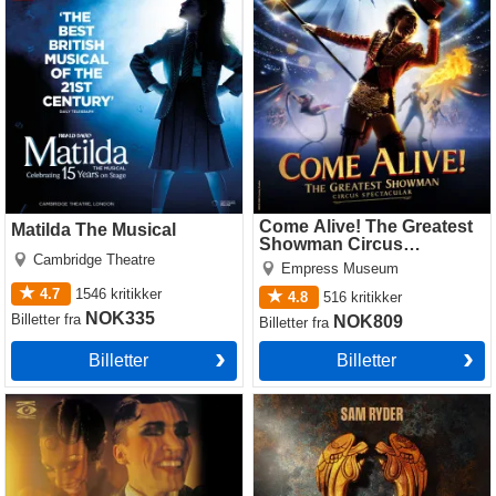
Showman Circus Spectacular
Come Alive! The Greatest
Matilda The Musical
Showman Circus
Cambridge Theatre
Spectacular
Empress Museum
4.7
1546
kritikker
4.8
516
kritikker
NOK335
Billetter
fra
NOK809
Billetter
fra
Billetter
Billetter
Cabaret
Jesus Christ Superstar
(Theatre Royal Drury Lane)