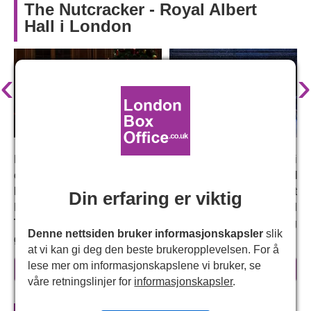
The Nutcracker - Royal Albert
Hall i London
‹
›
Det er ikke jul uten
Nøtteknekkeren
! Og i 2024 er vi
overlykkelige over å kunngjøre at
Birmingham Royal
Ballets
festlige favoritt kommer tilbake til Royal Albert
Din erfaring er viktig
Hall. Denne fortryllende produksjonen, med
Tchaikovskys
strålende partitur, er en glitrende festlig
Denne nettsiden bruker informasjonskapsler
slik
godbit for hele familien.
at vi kan gi deg den beste brukeropplevelsen. For å
Denne juleklassikeren er laget eksklusivt for Royal Albert
lese mer om informasjonskapslene vi bruker, se
les mer
Hall, med nydelige kostymer og blendende projeksjoner,
våre retningslinjer for
informasjonskapsler
.
og bringes til live av Birmingham Royal Ballets dansere
og orkester i verdensklasse,
Royal Ballet Sinfonia
.