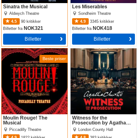
Sinatra the Musical
Les Miserables
Aldwych Theatre
Sondheim Theatre
4.5
90
kritikker
4.9
3345
kritikker
NOK321
NOK418
Billetter
fra
Billetter
fra
Billetter
Billetter
Moulin Rouge! The Musical
Witness for the Prosecution
by Agatha Christie
Beste priser
Moulin Rouge! The
Witness for the
Musical
Prosecution by Agatha
Christie
Piccadilly Theatre
London County Hall
4.9
1822
kritikker
4.8
383
kritikker