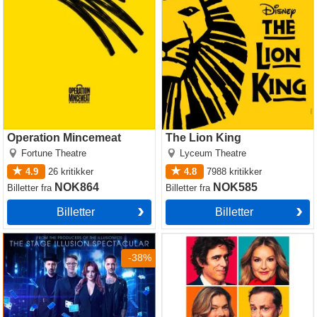
Operation Mincemeat
The Lion King
Fortune Theatre
Lyceum Theatre
4.9
26
kritikker
4.8
7988
kritikker
NOK864
NOK585
Billetter
fra
Billetter
fra
Billetter
Billetter
Now You See Me
The Truth
-38%