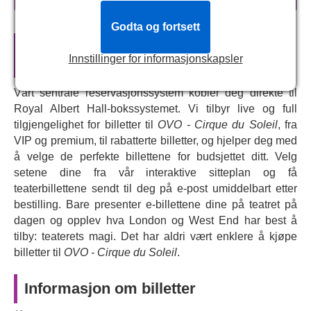
forbløffe og inspirere, fylt med numre som trampoliner,
kontorsjonglering, matsjonglering, slackwire og luftsilke –
Godta og fortsett
alt inspirert av insektene som portretteres på scenen. Det
Offisielle teaterbilletter til
OVO -
fargerike blomsterbakgrunnsbildet og den 19 meter lange
Innstillinger for informasjonskapsler
Cirque du Soleil
klatreveggen vil fordype deg i denne merkelige,
fantastiske og magiske verdenen. Kreativ iscenesettelse
Vårt sentrale reservasjonssystem kobler deg direkte til
og smart historiefortelling forenes i dette dristige og
Royal Albert Hall-bokssystemet. Vi tilbyr live og full
strålende showet, med 53 akrobater og musikere fra 25
tilgjengelighet for billetter til
OVO - Cirque du Soleil
, fra
land, og som vant hjerter da det først hadde premiere i
VIP og premium, til rabatterte billetter, og hjelper deg med
2009.
å velge de perfekte billettene for budsjettet ditt. Velg
setene dine fra vår interaktive sitteplan og få
Så vær klar og forbered deg på å bli blendet – sirkuset er
teaterbillettene sendt til deg på e-post umiddelbart etter
tilbake i byen, med en unik, fargerik historie fortalt
bestilling. Bare presenter e-billettene dine på teatret på
gjennom fantastiske stunt, en perfekt opplevelse for hele
dagen og opplev hva London og West End har best å
familien.
tilby: teaterets magi. Det har aldri vært enklere å kjøpe
billetter til
OVO - Cirque du Soleil
.
Informasjon om billetter