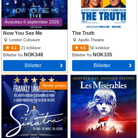
Avsluttes 6 september 2026
Now You See Me
The Truth
London Coliseum
Apollo Theatre
4.1
21
kritikker
4.6
50
kritikker
NOK348
NOK335
Billetter
fra
Billetter
fra
Billetter
Billetter
Sinatra the Musical
Les Miserables
Beste priser