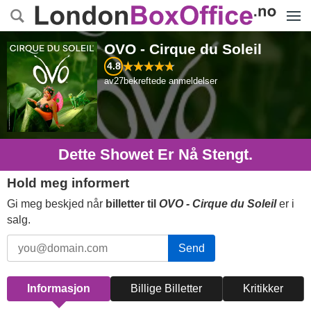
Menye
OVO - Cirque du Soleil
4.8
av
27
bekreftede anmeldelser
Dette Showet Er Nå Stengt.
Hold meg informert
Gi meg beskjed når
billetter til
OVO - Cirque du Soleil
er i
salg.
Send
Informasjon
Billige Billetter
Kritikker