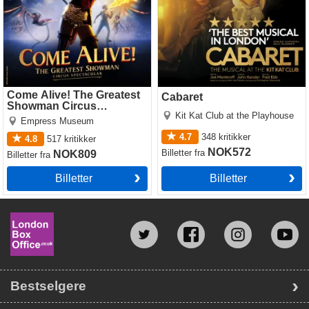
Come Alive! The Greatest
Cabaret
Showman Circus
Kit Kat Club at the Playhouse
Spectacular
Empress Museum
4.7
348
kritikker
4.8
517
kritikker
NOK572
Billetter
fra
NOK809
Billetter
fra
Billetter
Billetter
Bestselgere