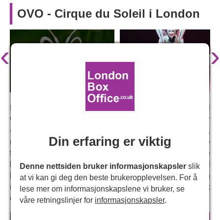
OVO - Cirque du Soleil i London
‹
›
Den kritikerroste og elskede OVO av Cirque du Soleil
vender tilbake til Royal Albert Hall. OVO, som betyr
«egg» på portugisisk, bringer til live en verden av sirisser,
Din erfaring er viktig
maur, sommerfugler, edderkopper og biller, som alle
fremfører spennende akrobatikk, med blendende
kostymer, engasjerende iscenesettelse, briljant original
Denne nettsiden bruker informasjonskapsler
slik
koreografi og en hjertevarmende historie om kjærligheten
at vi kan gi deg den beste brukeropplevelsen. For å
mellom en flue og en marihøne og dukken av et mystisk
lese mer om informasjonskapslene vi bruker, se
egg.
våre retningslinjer for
informasjonskapsler
.
I ekte Cirque du Soleil-stil har dette showet som mål å
les mer