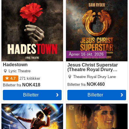
Hadestown
Jesus Christ Superstar
(Theatre Royal Drury Lane)
Åpner 16 okt. 2026
Hadestown
Jesus Christ Superstar
(Theatre Royal Drury
Lyric Theatre
Lane)
Theatre Royal Drury Lane
4.7
271
kritikker
NOK460
NOK418
Billetter
fra
Billetter
fra
Billetter
Billetter
Come Alive! The Greatest
Cabaret
Showman Circus Spectacular