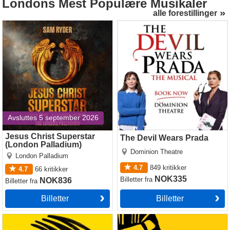
Londons
Mest Populære Musikaler
alle forestillinger
Jesus Christ Superstar
The Devil Wears Prada
(London Palladium)
Avsluttes 5 september 2026
Jesus Christ Superstar
The Devil Wears Prada
(London Palladium)
Dominion Theatre
London Palladium
4.7
849
kritikker
4.7
66
kritikker
NOK335
Billetter
fra
NOK836
Billetter
fra
Billetter
Billetter
Operation Mincemeat
The Lion King