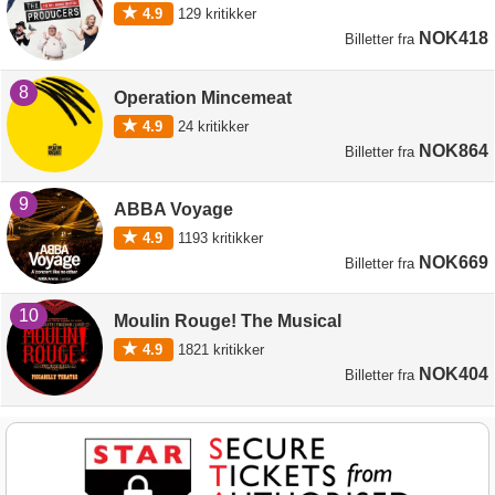
4.9
129
kritikker
NOK418
Billetter
fra
8
Operation Mincemeat
4.9
24
kritikker
NOK864
Billetter
fra
9
ABBA Voyage
4.9
1193
kritikker
NOK669
Billetter
fra
10
Moulin Rouge! The Musical
4.9
1821
kritikker
NOK404
Billetter
fra