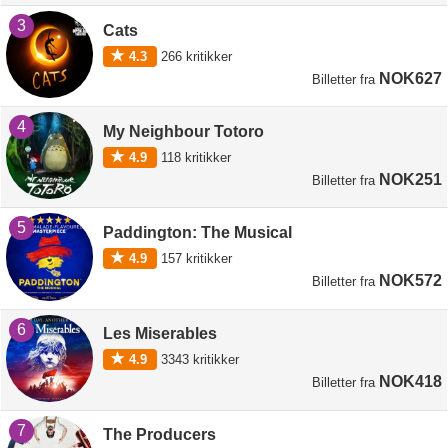
3
Cats
4.3
266
kritikker
NOK627
Billetter
fra
4
My Neighbour Totoro
4.9
118
kritikker
NOK251
Billetter
fra
5
Paddington: The Musical
4.9
157
kritikker
NOK572
Billetter
fra
6
Les Miserables
4.9
3343
kritikker
NOK418
Billetter
fra
7
The Producers