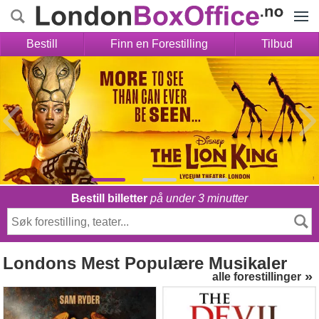
Menye
Bestill
Finn en Forestilling
Tilbud
Bestill billetter
på under 3 minutter
Londons
Mest Populære Musikaler
alle forestillinger
Jesus Christ Superstar
The Devil Wears Prada
(London Palladium)