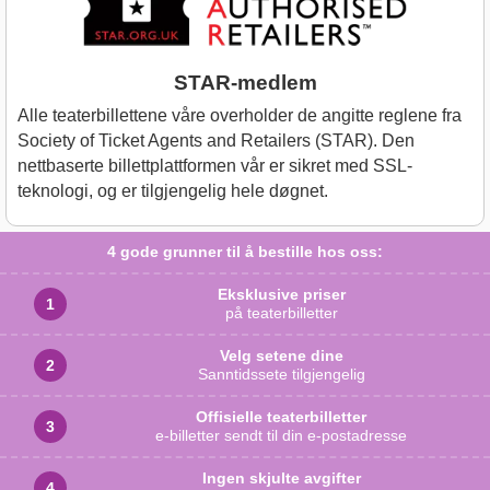
STAR-medlem
Alle teaterbillettene våre overholder de angitte reglene fra
Society of Ticket Agents and Retailers (STAR). Den
nettbaserte billettplattformen vår er sikret med SSL-
teknologi, og er tilgjengelig hele døgnet.
4 gode grunner til
å bestille hos oss:
Eksklusive priser
på teaterbilletter
Velg setene dine
Sanntidssete tilgjengelig
Offisielle teaterbilletter
e-billetter sendt til din e-postadresse
Ingen skjulte avgifter