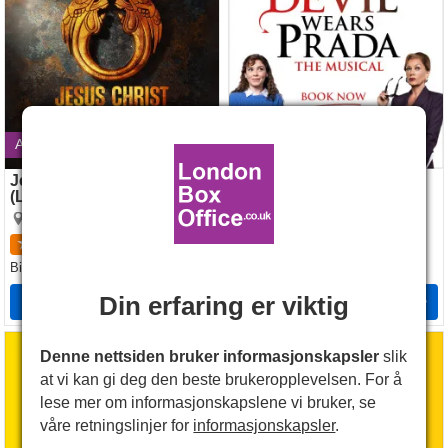
Avsluttes 5 september 2026
Jesus Christ Superstar
The Devil Wears Prada
(London Palladium)
Dominion Theatre
London Palladium
4.7
844
kritikker
4.7
61
kritikker
NOK335
Billetter
fra
NOK836
Billetter
fra
Din erfaring er viktig
Billetter
Billetter
Operation Mincemeat
The Lion King
Denne nettsiden bruker informasjonskapsler
slik
at vi kan gi deg den beste brukeropplevelsen. For å
lese mer om informasjonskapslene vi bruker, se
våre retningslinjer for
informasjonskapsler
.