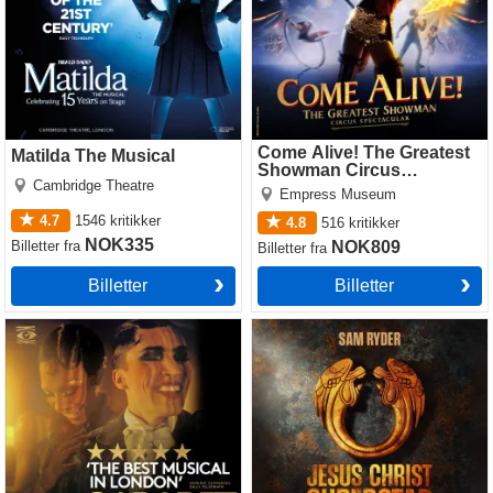
Come Alive! The Greatest
Matilda The Musical
Showman Circus
Cambridge Theatre
Spectacular
Empress Museum
4.7
1546
kritikker
4.8
516
kritikker
NOK335
Billetter
fra
NOK809
Billetter
fra
Billetter
Billetter
Cabaret
Jesus Christ Superstar
(Theatre Royal Drury Lane)