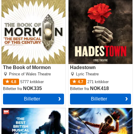
The Book of Mormon
Hadestown
The Book of Mormon
Hadestown
Prince of Wales Theatre
Lyric Theatre
4.8
5777
kritikker
4.7
271
kritikker
NOK335
NOK418
Billetter
fra
Billetter
fra
Billetter
Billetter
Matilda The Musical
Come Alive! The Greatest
Showman Circus Spectacular