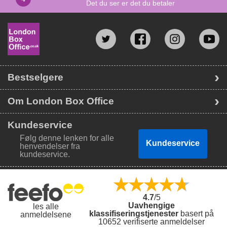
Det du ser er det du betaler
Bestselgere
Om London Box Office
Kundeservice
Følg denne lenken for alle
Kundeservice
henvendelser fra
kundeservice.
4.7
/5
Uavhengige
les alle
klassifiseringstjenester
basert på
anmeldelsene
10652 verifiserte anmeldelser