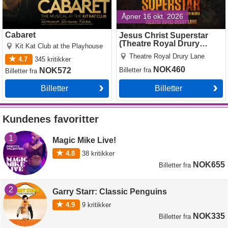
Åpner 16 okt. 2026
Cabaret
Jesus Christ Superstar
(Theatre Royal Drury
Kit Kat Club at the Playhouse
Lane)
Theatre Royal Drury Lane
4.7
345
kritikker
NOK460
NOK572
Billetter
fra
Billetter
fra
Billetter
Billetter
Kundenes favoritter
1
Magic Mike Live!
4.8
38
kritikker
NOK655
Billetter
fra
2
Garry Starr: Classic Penguins
4.9
9
kritikker
NOK335
Billetter
fra