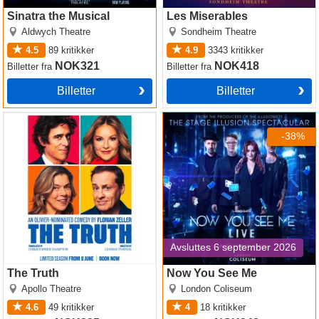
Sinatra the Musical
Les Miserables
Aldwych Theatre
Sondheim Theatre
4.5
89
kritikker
4.9
3343
kritikker
NOK321
NOK418
Billetter
fra
Billetter
fra
Billetter
Billetter
The Truth
Now You See Me
-38%
Avsluttes 6 september 2026
The Truth
Now You See Me
Apollo Theatre
London Coliseum
4.6
49
kritikker
4
18
kritikker