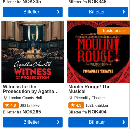
NOK335
NOK348
Billetter
fra
Billetter
fra
Billetter
Billetter
Witness for the Prosecution
Moulin Rouge! The Musical
by Agatha Christie
Beste priser
Witness for the
Moulin Rouge! The
Prosecution by Agatha
Musical
Christie
London County Hall
Piccadilly Theatre
4.8
383
kritikker
4.9
1821
kritikker
NOK265
NOK404
Billetter
fra
Billetter
fra
Billetter
Billetter